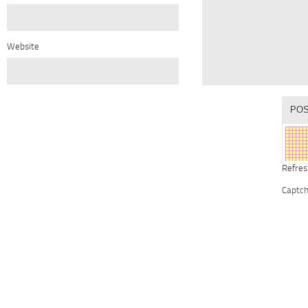
Website
Refres
Captc