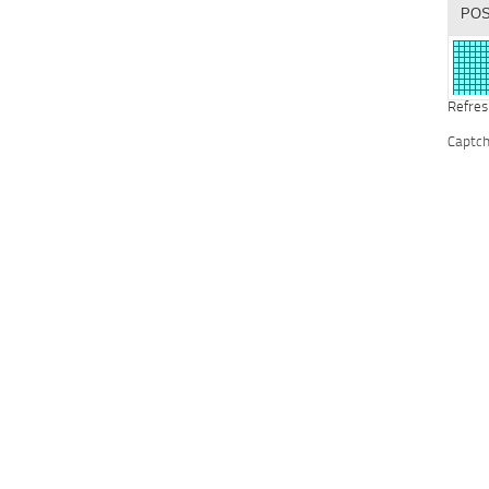
Refres
Captc