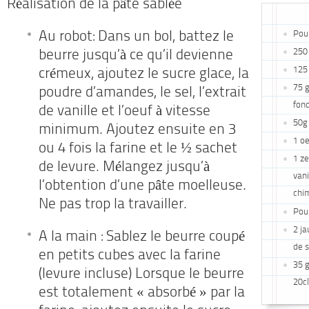
Réalisation de la pâte sablée
Pour
Au robot: Dans un bol, battez le
250 
beurre jusqu’à ce qu’il devienne
125 
crémeux, ajoutez le sucre glace, la
75 g
poudre d’amandes, le sel, l’extrait
fond
de vanille et l’oeuf à vitesse
50g
minimum. Ajoutez ensuite en 3
1 o
ou 4 fois la farine et le ½ sachet
1 ze
de levure. Mélangez jusqu’à
vani
l’obtention d’une pâte moelleuse.
chi
Ne pas trop la travailler.
Pour
2 ja
A la main : Sablez le beurre coupé
de s
en petits cubes avec la farine
35 
(levure incluse) Lorsque le beurre
20cl
est totalement « absorbé » par la