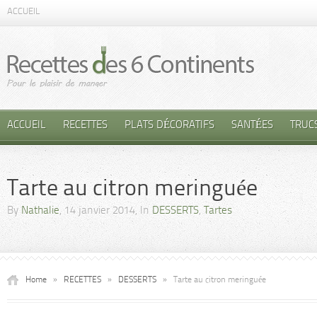
ACCUEIL
ACCUEIL
RECETTES
PLATS DÉCORATIFS
SANTÉES
TRUC
Tarte au citron meringuée
By
Nathalie
, 14 janvier 2014, In
DESSERTS
,
Tartes
Home
»
RECETTES
»
DESSERTS
»
Tarte au citron meringuée