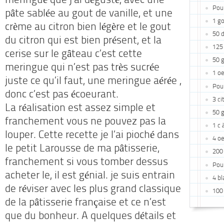
meringué que j’ai dégusté, avec une
Pour
pâte sablée au gout de vanille, et une
1 go
crème au citron bien légère et le gout
50 
du citron qui est bien présent, et la
125 
cerise sur le gâteau c’est cette
50 
meringue qui n’est pas très sucrée
1 oe
juste ce qu’il faut, une meringue aérée ,
Pour
donc c’est pas écoeurant.
3 ci
La réalisation est assez simple et
50 
franchement vous ne pouvez pas la
1 c 
louper. Cette recette je l’ai pioché dans
4 o
le petit Larousse de ma pâtisserie,
200
franchement si vous tomber dessus
Pour
acheter le, il est génial. je suis entrain
4 bl
de réviser avec les plus grand classique
100 
de la pâtisserie française et ce n’est
que du bonheur. A quelques détails et