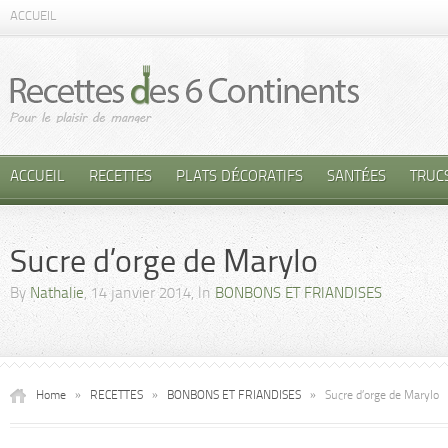
ACCUEIL
ACCUEIL
RECETTES
PLATS DÉCORATIFS
SANTÉES
TRUC
Sucre d’orge de Marylo
By
Nathalie
, 14 janvier 2014, In
BONBONS ET FRIANDISES
Home
»
RECETTES
»
BONBONS ET FRIANDISES
»
Sucre d’orge de Marylo