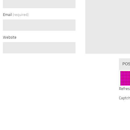
Email
(required)
Website
Refres
Captc