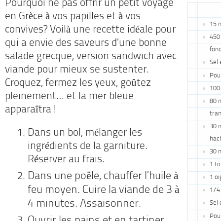
Pourquoi ne pas offrir un petit voyage
en Grèce à vos papilles et à vos
15 m
convives? Voilà une recette idéale pour
450 
qui a envie des saveurs d’une bonne
fon
salade grecque, version sandwich avec
Sel 
viande pour mieux se sustenter.
Pour
Croquez, fermez les yeux, goûtez
100
pleinement… et la mer bleue
80 m
apparaîtra!
tra
30 m
Dans un bol, mélanger les
hac
ingrédients de la garniture.
30 m
Réserver au frais.
1 t
Dans une poêle, chauffer l’huile à
1 o
feu moyen. Cuire la viande de 3 à
1/4
4 minutes. Assaisonner.
Sel 
Pour
Ouvrir les pains et en tartiner