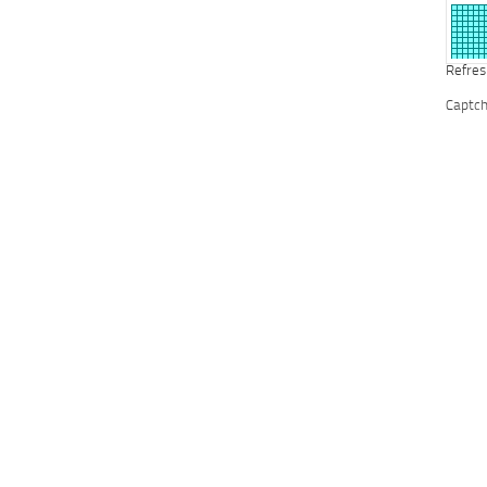
Refres
Captc