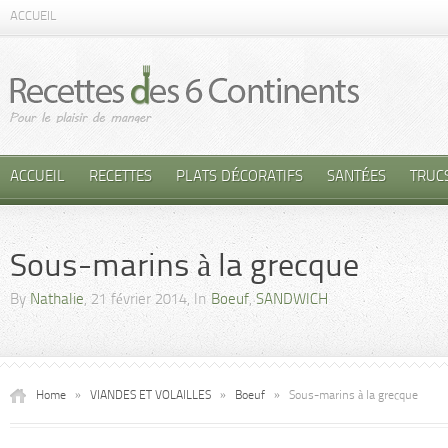
ACCUEIL
ACCUEIL
RECETTES
PLATS DÉCORATIFS
SANTÉES
TRUC
Sous-marins à la grecque
By
Nathalie
, 21 février 2014, In
Boeuf
,
SANDWICH
Home
»
VIANDES ET VOLAILLES
»
Boeuf
»
Sous-marins à la grecque