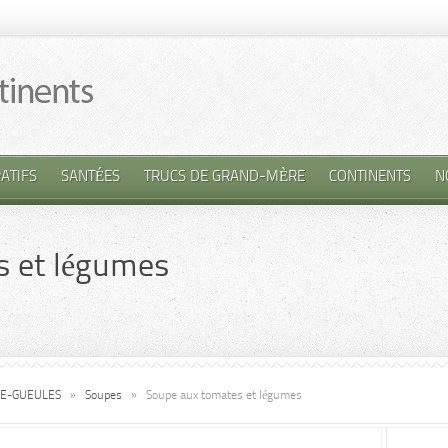
ATIFS
SANTÉES
TRUCS DE GRAND-MÈRE
CONTINENTS
N
s et légumes
SE-GUEULES
»
Soupes
»
Soupe aux tomates et légumes