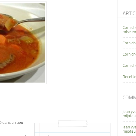
ARTI
Cornich
mise en
Cornich
Cornicho
Cornich
Recette
COMM
jean yv
mijoteu
pé dans un peu
jean yv
mijoteu