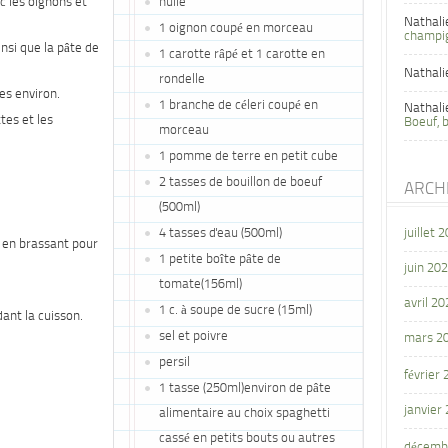
c les oignons et
huile
Nathali
1 oignon coupé en morceau
champi
insi que la pâte de
1 carotte râpé et 1 carotte en
Nathali
rondelle
es environ.
1 branche de céleri coupé en
Nathali
ttes et les
Boeuf, 
morceau
1 pomme de terre en petit cube
2 tasses de bouillon de boeuf
ARCH
(500ml)
4 tasses d'eau (500ml)
juillet 
s en brassant pour
1 petite boîte pâte de
juin 20
tomate(156ml)
avril 20
1 c. à soupe de sucre (15ml)
dant la cuisson.
sel et poivre
mars 2
persil
février
1 tasse (250ml)environ de pâte
janvier
alimentaire au choix spaghetti
cassé en petits bouts ou autres
décemb