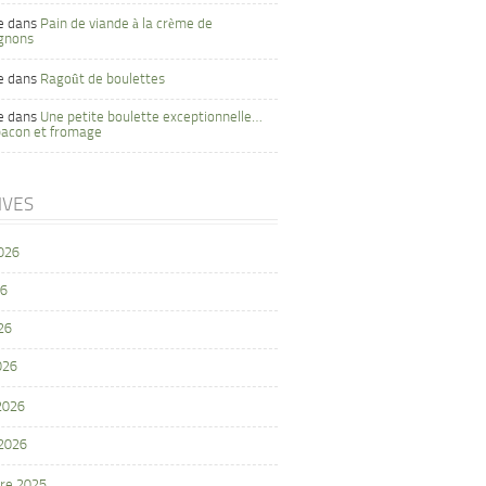
e
dans
Pain de viande à la crème de
gnons
e
dans
Ragoût de boulettes
e
dans
Une petite boulette exceptionnelle…
bacon et fromage
IVES
2026
26
26
026
 2026
 2026
re 2025