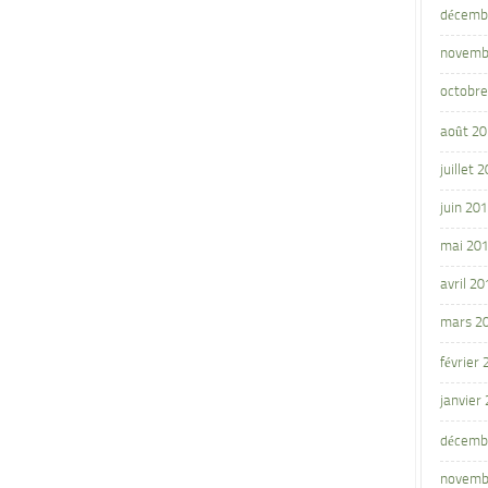
décemb
novemb
octobre
août 2
juillet 
juin 20
mai 20
avril 20
mars 2
février
janvier
décemb
novemb