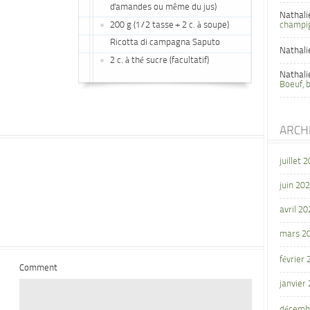
d'amandes ou même du jus)
Nathali
200 g (1/2 tasse + 2 c. à soupe)
champi
Ricotta di campagna Saputo
Nathali
2 c. à thé sucre (facultatif)
Nathali
Boeuf, 
ARCH
juillet 
juin 20
avril 20
mars 2
février
Comment
janvier
décemb