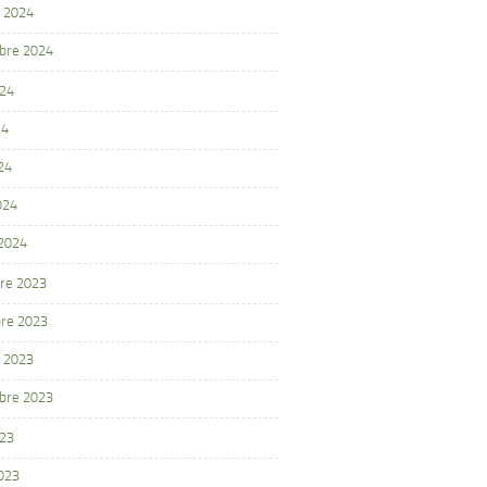
 2024
bre 2024
024
24
24
024
 2024
re 2023
re 2023
 2023
bre 2023
023
2023