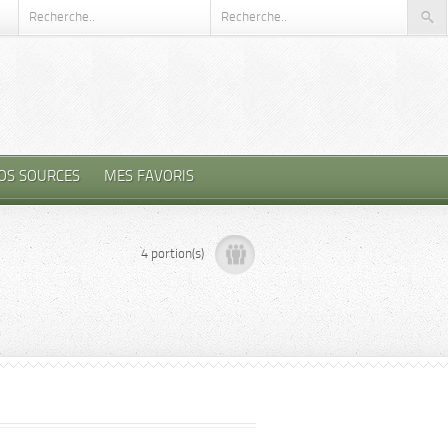
OS SOURCES
MES FAVORIS
4 portion(s)