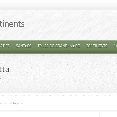
ATIFS
SANTÉES
TRUCS DE GRAND-MÈRE
CONTINENTS
N
tta
S
thie à la Ricotta