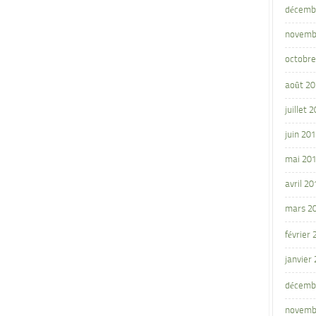
décemb
novemb
octobre
août 2
juillet 
juin 20
mai 20
avril 20
mars 2
février
janvier
décemb
novemb