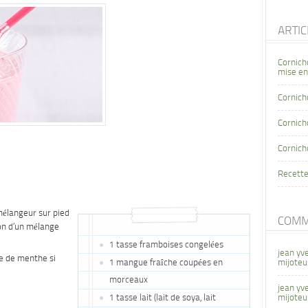
ARTI
Cornich
mise en
Cornich
Cornicho
Cornich
Recette
mélangeur sur pied
COMM
ion d’un mélange
1 tasse framboises congelées
jean yv
e de menthe si
1 mangue fraîche coupées en
mijoteu
morceaux
jean yv
1 tasse lait (lait de soya, lait
mijoteu