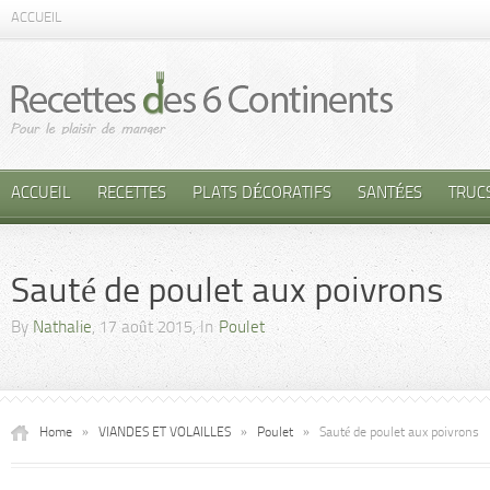
ACCUEIL
ACCUEIL
RECETTES
PLATS DÉCORATIFS
SANTÉES
TRUC
Sauté de poulet aux poivrons
By
Nathalie
, 17 août 2015, In
Poulet
Home
»
VIANDES ET VOLAILLES
»
Poulet
»
Sauté de poulet aux poivrons