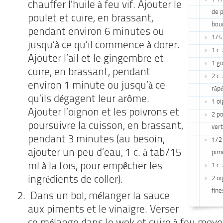
chauffer l’huile à feu vif. Ajouter le
de 
poulet et cuire, en brassant,
bou
pendant environ 6 minutes ou
1/4 
jusqu’à ce qu’il commence à dorer.
1 c.
Ajouter l’ail et le gingembre et
1 go
cuire, en brassant, pendant
2 c.
environ 1 minute ou jusqu’à ce
râp
qu’ils dégagent leur arôme.
1 o
Ajouter l’oignon et les poivrons et
2 p
poursuivre la cuisson, en brassant,
vert
pendant 3 minutes (au besoin,
1/2 
ajouter un peu d’eau, 1 c. à tab/15
pime
ml à la fois, pour empêcher les
1 c.
ingrédients de coller).
2 o
fine
Dans un bol, mélanger la sauce
aux piments et le vinaigre. Verser