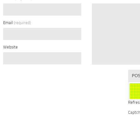
Email
(required)
Website
Refres
Captc