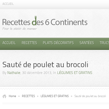
ACCUEIL
ACCUEIL
RECETTES
PLATS DÉCORATIFS
SANTÉES
TRUC
Sauté de poulet au brocoli
By
Nathalie
, 30 décembre 2013, In
LÉGUMES ET GRATINS
Home
»
RECETTES
»
LÉGUMES ET GRATINS
»
Sauté de poulet au brocoli