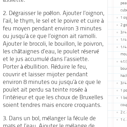
assiette.
peau
cub
2. Dégraisser le poêlon. Ajouter l’oignon,
1 o
l’ail, le thym, le sel et le poivre et cuire à
2 go
feu moyen pendant environ 3 minutes
3/4 
ou jusqu’à ce que l’oignon ait ramolli.
1/4 
Ajouter le brocoli, le bouillon, le poivron,
1/4 
les châtaignes d’eau, le poulet réservé
mou
et le jus accumulé dans l’assiette.
4 t 
Porter à ébullition. Réduire le feu,
bouq
couvrir et laisser mijoter pendant
hac
environ 8 minutes ou jusqu’à ce que le
3/4 
poulet ait perdu sa teinte rosée à
1 po
l’intérieur et que les choux de Bruxelles
1 bo
soient tendres mais encore croquants.
cou
2 c.
3. Dans un bol, mélanger la fécule de
1 c.
maïs et l’eau. Ajouter le mélange de