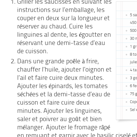
Griller les saucisses en suivant les
instructions sur l’emballage, les
5 sa
couper en deux sur la longueur et
450 
réserver au chaud. Cuire les
500 
linguines al dente, les égoutter en
30 m
réservant une demi-tasse d’eau
1 gr
de cuisson.
8 t
Dans une grande poêle à frire,
juli
chauffer l’huile, ajouter l’oignon et
4 ta
l’ail et faire cuire deux minutes.
3 go
Ajouter les épinards, les tomates
6 fe
séchées et la demi-tasse d’eau de
75 
cuisson et faire cuire deux
Cop
Sel 
minutes. Ajouter les linguines,
saler et poivrer au goût et bien
mélanger. Ajouter le fromage râpé
en remuant et garnir avec le basilic ciselé 