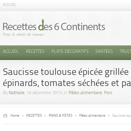
ACCUEIL
ACCUEIL
RECETTES
PLATS DÉCORATIFS
SANTÉES
TRUC
Saucisse toulouse épicée grillée
épinards, tomates séchées et 
By
Nathalie
, 16 décembre 2013, In
Pâtes alimentaire
,
Porc
Home
»
RECETTES
»
PAINS & PÂTES
»
Pâtes alimentaire
»
Saucisse tou