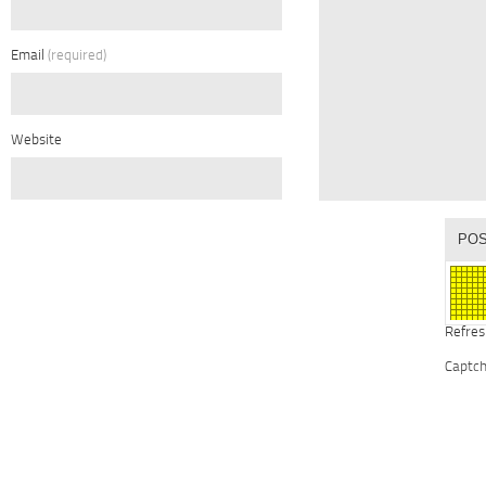
Email
(required)
Website
Refres
Captc