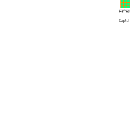
Refres
Captc