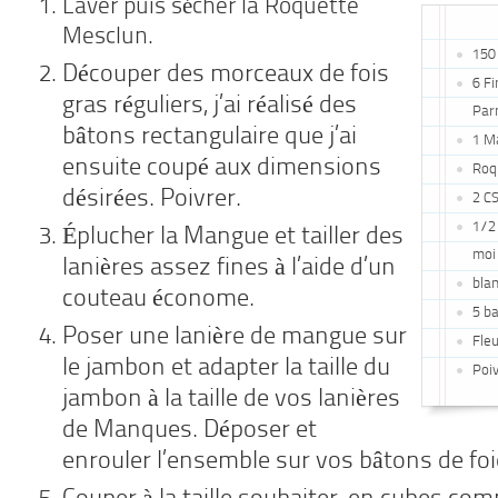
Laver puis sécher la Roquette
Mesclun.
150 
Découper des morceaux de fois
6 F
gras réguliers, j’ai réalisé des
Par
bâtons rectangulaire que j’ai
1 M
ensuite coupé aux dimensions
Roq
désirées. Poivrer.
2 CS
1/2
Éplucher la Mangue et tailler des
moi
lanières assez fines à l’aide d’un
blan
couteau économe.
5 ba
Poser une lanière de mangue sur
Fleu
le jambon et adapter la taille du
Poiv
jambon à la taille de vos lanières
de Manques. Déposer et
enrouler l’ensemble sur vos bâtons de foi