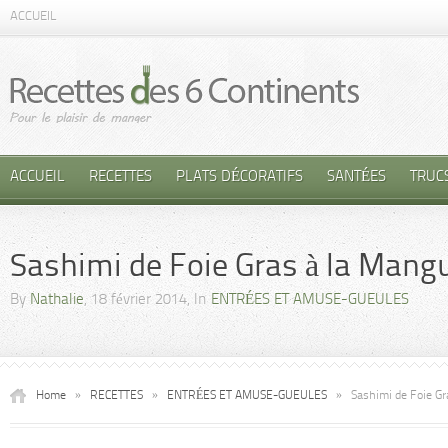
ACCUEIL
ACCUEIL
RECETTES
PLATS DÉCORATIFS
SANTÉES
TRUC
Sashimi de Foie Gras à la Mang
By
Nathalie
, 18 février 2014, In
ENTRÉES ET AMUSE-GUEULES
Home
»
RECETTES
»
ENTRÉES ET AMUSE-GUEULES
»
Sashimi de Foie Gr