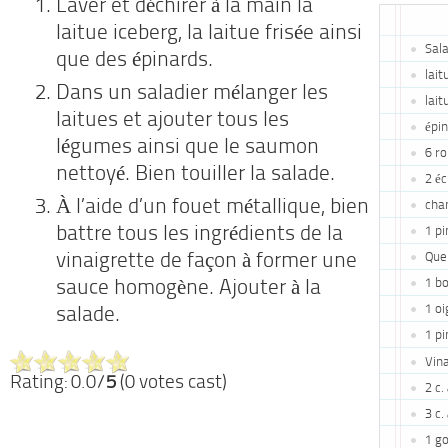
Laver et déchirer à la main la
laitue iceberg, la laitue frisée ainsi
Sala
que des épinards.
lait
Dans un saladier mélanger les
lait
laitues et ajouter tous les
épi
légumes ainsi que le saumon
6 r
nettoyé. Bien touiller la salade.
2 é
À l’aide d’un fouet métallique, bien
cha
battre tous les ingrédients de la
1 p
Quel
vinaigrette de façon à former une
1 bo
sauce homogène. Ajouter à la
1 oi
salade.
1 p
Vina
Rating: 0.0/
5
(0 votes cast)
2 c
3 c.
1 go