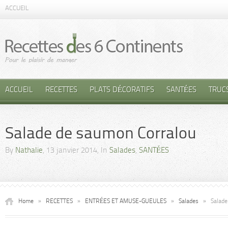
ACCUEIL
ACCUEIL
RECETTES
PLATS DÉCORATIFS
SANTÉES
TRUC
Salade de saumon Corralou
By
Nathalie
, 13 janvier 2014, In
Salades
,
SANTÉES
Home
»
RECETTES
»
ENTRÉES ET AMUSE-GUEULES
»
Salades
»
Salade