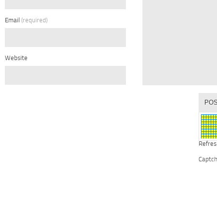
Email
(required)
Website
Refres
Captc