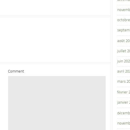
novemb
octobre
septem
août 2
juillet 
juin 20
Comment
avril 20
mars 2
février
janvier
décemb
novemb