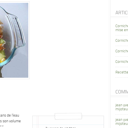
ARTI
Cornich
mise en
Cornich
Cornicho
Cornich
Recette
COMM
jean yv
mijoteu
ans de l’eau
jean yv
ois son volume
mijoteu
e**