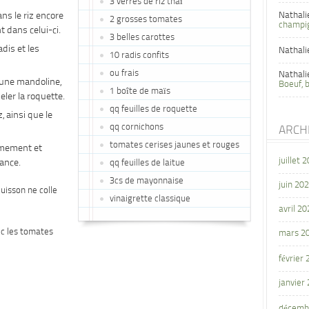
3 verres de riz thaï
ns le riz encore
Nathali
2 grosses tomates
champi
t dans celui-ci.
3 belles carottes
dis et les
Nathali
10 radis confits
ou frais
Nathali
’une mandoline,
Boeuf, 
1 boîte de maïs
seler la roquette.
qq feuilles de roquette
, ainsi que le
qq cornichons
ARCH
tomates cerises jaunes et rouges
timement et
juillet 
ance.
qq feuilles de laitue
3cs de mayonnaise
juin 20
cuisson ne colle
vinaigrette classique
avril 20
ec les tomates
mars 2
février
janvier
décemb