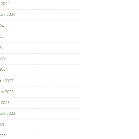
 2024
bre 2024
024
24
24
024
 2024
re 2023
re 2023
 2023
bre 2023
023
2023