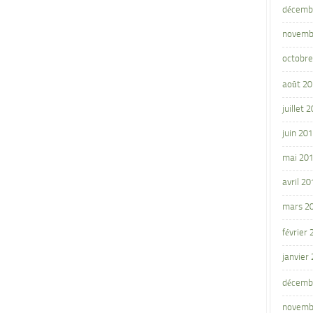
décemb
novemb
octobre
août 2
juillet 
juin 20
mai 20
avril 20
mars 2
février
janvier
décemb
novemb