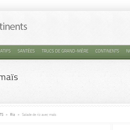
ATIFS
SANTÉES
TRUCS DE GRAND-MÈRE
CONTINENTS
N
 maïs
TS
»
Riz
»
Salade de riz avec maïs