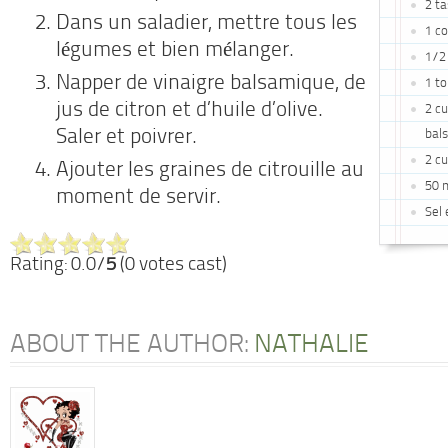
2 t
Dans un saladier, mettre tous les
1 c
légumes et bien mélanger.
1/2 
Napper de vinaigre balsamique, de
1 t
jus de citron et d’huile d’olive.
2 cu
Saler et poivrer.
bal
2 cu
Ajouter les graines de citrouille au
50 m
moment de servir.
Sel 
Rating: 0.0/
5
(0 votes cast)
ABOUT THE AUTHOR:
NATHALIE