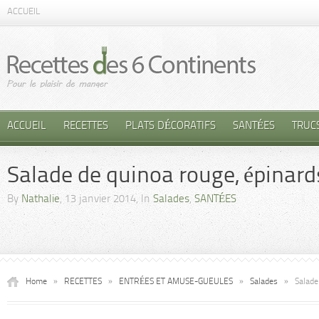
ACCUEIL
ACCUEIL
RECETTES
PLATS DÉCORATIFS
SANTÉES
TRUC
Salade de quinoa rouge, épinards
By
Nathalie
, 13 janvier 2014, In
Salades
,
SANTÉES
Home
»
RECETTES
»
ENTRÉES ET AMUSE-GUEULES
»
Salades
»
Salade