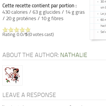
30 m
Cette recette contient par portion :
vin 
430 calories / 63 g glucides / 14 g gras
Le j
/ 20 g protéines / 10 g fibres
60 m
hac
Sel 
Rating: 0.0/
5
(0 votes cast)
ABOUT THE AUTHOR:
NATHALIE
LEAVE A RESPONSE