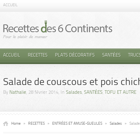
ACCUEIL
ACCUEIL
RECETTES
PLATS DÉCORATIFS
SANTÉES
TRUC
Salade de couscous et pois chic
By
Nathalie
, 28 février 2014, In
Salades
,
SANTÉES
,
TOFU ET AUTRE
Home
»
RECETTES
»
ENTRÉES ET AMUSE-GUEULES
»
Salades
»
Salade