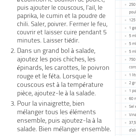
à ébullition le bouillon de poulet,
250 
puis ajouter le couscous, l’ail, le
poul
paprika, le cumin et la poudre de
125
chili. Saler, poivrer. Fermer le feu,
1 go
couvrir et laisser cuire pendant 5
5 ml
minutes. Laisser tiédir.
5 ml
Dans un grand bol à salade,
5 ml
ajoutez les pois chiches, les
750 
épinards, les carottes, le poivron
cons
rouge et le féta. Lorsque le
1 li
2 gr
couscous est à la température
1 po
pièce, ajoutez-le à la salade.
60 m
Pour la vinaigrette, bien
Sel 
mélanger tous les éléments
Vina
ensemble, puis ajoutez-la à la
37,5
salade. Bien mélanger ensemble.
d’ol