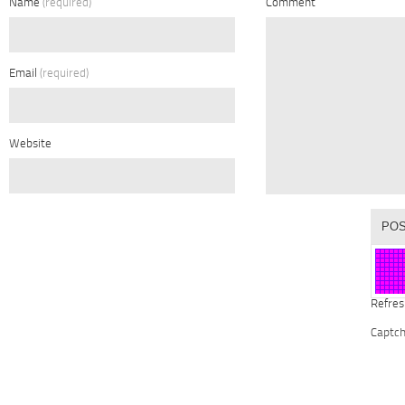
Name
(required)
Comment
Email
(required)
Website
Refres
Captc