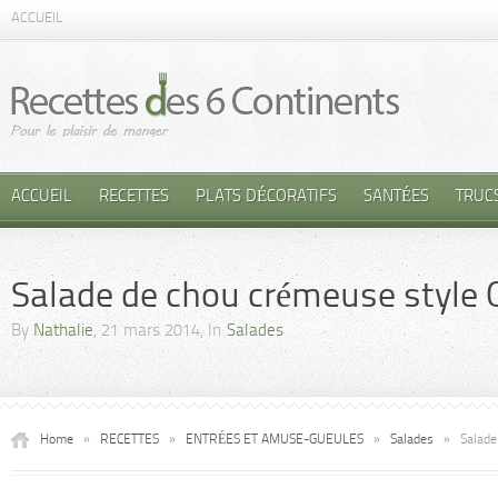
ACCUEIL
ACCUEIL
RECETTES
PLATS DÉCORATIFS
SANTÉES
TRUC
Salade de chou crémeuse style 
By
Nathalie
, 21 mars 2014, In
Salades
Home
»
RECETTES
»
ENTRÉES ET AMUSE-GUEULES
»
Salades
»
Salade