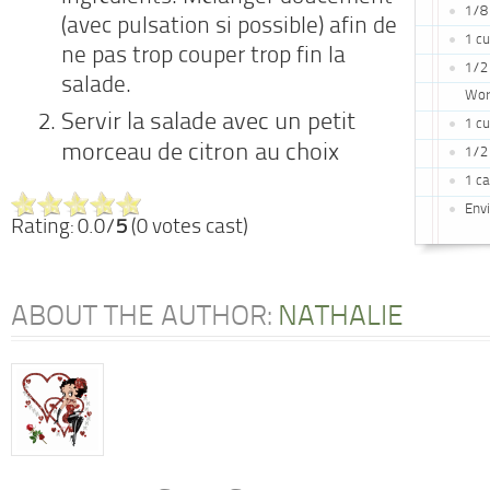
1/8 
(avec pulsation si possible) afin de
1 cu
ne pas trop couper trop fin la
1/2 
salade.
Wor
Servir la salade avec un petit
1 cu
morceau de citron au choix
1/2 
1 c
Env
Rating: 0.0/
5
(0 votes cast)
ABOUT THE AUTHOR:
NATHALIE