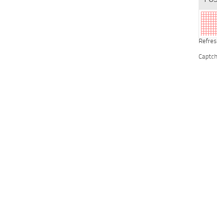
Refres
Captc