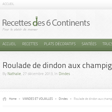
ACCUEIL
ACCUEIL
RECETTES
PLATS DÉCORATIFS
SANTÉES
TRUC
Roulade de dindon aux champi
By
Nathalie
, 27 décembre 2013, In
Dindes
Home
»
VIANDES ET VOLAILLES
»
Dindes
»
Roulade de dindon aux cham