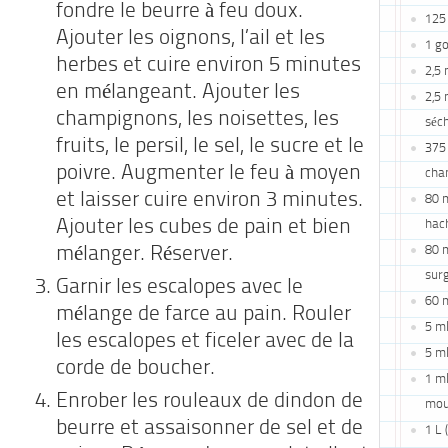
fondre le beurre à feu doux.
125 
Ajouter les oignons, l’ail et les
1 g
herbes et cuire environ 5 minutes
2,5 
en mélangeant. Ajouter les
2,5 
champignons, les noisettes, les
séc
fruits, le persil, le sel, le sucre et le
375 
poivre. Augmenter le feu à moyen
cha
et laisser cuire environ 3 minutes.
80 m
Ajouter les cubes de pain et bien
hac
80 m
mélanger. Réserver.
sur
Garnir les escalopes avec le
60 m
mélange de farce au pain. Rouler
5 ml
les escalopes et ficeler avec de la
5 ml
corde de boucher.
1 ml
Enrober les rouleaux de dindon de
mou
beurre et assaisonner de sel et de
1 L 