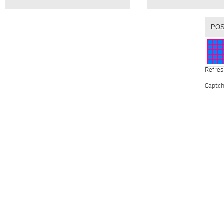
Refres
Captc