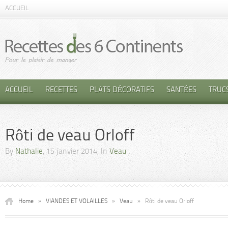
ACCUEIL
ACCUEIL
RECETTES
PLATS DÉCORATIFS
SANTÉES
TRUC
Rôti de veau Orloff
By
Nathalie
, 15 janvier 2014, In
Veau
Home
»
VIANDES ET VOLAILLES
»
Veau
»
Rôti de veau Orloff