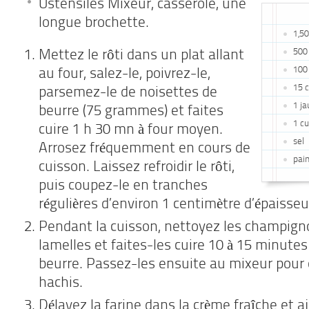
Ustensiles Mixeur, casserole, une
longue brochette.
1,5
500
Mettez le rôti dans un plat allant
100
au four, salez-le, poivrez-le,
15 c
parsemez-le de noisettes de
1 ja
beurre (75 grammes) et faites
1 cu
cuire 1 h 30 mn à four moyen.
sel
Arrosez fréquemment en cours de
pain
cuisson. Laissez refroidir le rôti,
puis coupez-le en tranches
régulières d’environ 1 centimètre d’épaisseu
Pendant la cuisson, nettoyez les champign
lamelles et faites-les cuire 10 à 15 minutes
beurre. Passez-les ensuite au mixeur pour 
hachis.
Délayez la farine dans la crème fraîche et a