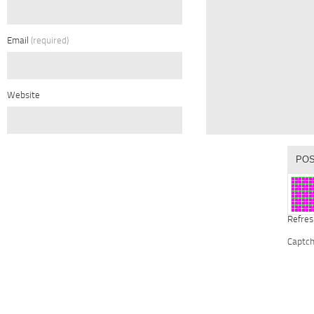
Email
(required)
Website
Refres
Captc