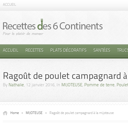
ACCUEIL
ACCUEIL
RECETTES
PLATS DÉCORATIFS
SANTÉES
TRUC
Ragoût de poulet campagnard à 
By
Nathalie
, 12 janvier 2016, In
MIJOTEUSE
,
Pomme de terre
,
Poule
Home
»
MIJOTEUSE
»
Ragoût de poulet campagnard à la mijoteuse