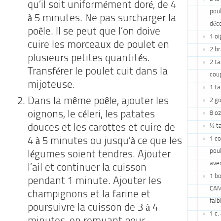
qu’il soit uniformément doré, de 4
poul
à 5 minutes. Ne pas surcharger la
déc
poêle. Il se peut que l’on doive
1 o
cuire les morceaux de poulet en
2 br
plusieurs petites quantités.
2 t
Transférer le poulet cuit dans la
cou
mijoteuse.
1 t
Dans la même poêle, ajouter les
2 go
oignons, le céleri, les patates
8 oz
½ ta
douces et les carottes et cuire de
1 co
4 à 5 minutes ou jusqu’à ce que les
pou
légumes soient tendres. Ajouter
ave
l’ail et continuer la cuisson
1 b
pendant 1 minute. Ajouter les
CAM
champignons et la farine et
faib
poursuivre la cuisson de 3 à 4
1 c.