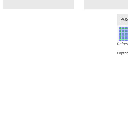
Refres
Captc