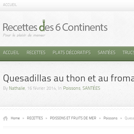
ACCUEIL
ACCUEIL
RECETTES
PLATS DÉCORATIFS
SANTÉES
TRUC
Quesadillas au thon et au from
By
Nathalie
, 16 février 2014, In
Poissons
,
SANTÉES
Home
»
RECETTES
»
POISSONS ET FRUITS DE MER
»
Poissons
»
Quesa