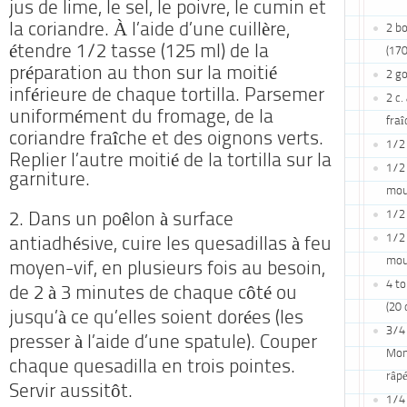
jus de lime, le sel, le poivre, le cumin et
la coriandre. À l’aide d’une cuillère,
2 bo
étendre 1/2 tasse (125 ml) de la
(17
préparation au thon sur la moitié
2 go
inférieure de chaque tortilla. Parsemer
2 c.
uniformément du fromage, de la
fra
coriandre fraîche et des oignons verts.
1/2 
Replier l’autre moitié de la tortilla sur la
1/2 
garniture.
mou
1/2 
2. Dans un poêlon à surface
1/2 
antiadhésive, cuire les quesadillas à feu
mou
moyen-vif, en plusieurs fois au besoin,
4 to
de 2 à 3 minutes de chaque côté ou
(20
jusqu’à ce qu’elles soient dorées (les
3/4
presser à l’aide d’une spatule). Couper
Mon
chaque quesadilla en trois pointes.
râpé
Servir aussitôt.
1/4 