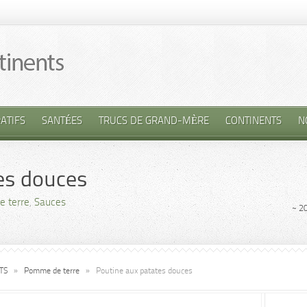
ATIFS
SANTÉES
TRUCS DE GRAND-MÈRE
CONTINENTS
N
es douces
 terre
,
Sauces
~ 2
TS
»
Pomme de terre
»
Poutine aux patates douces