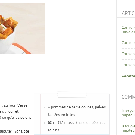
ARTI
Cornich
mise en
Cornich
Cornicho
Cornich
Recette
COMM
nt au four. Verser
4 pommes de terre douces, pelées
jean yv
e du four et
taillées en frites
mijoteu
 ce qu’elles soient
60 ml (1/4 tasse) huile de pépin de
jean yv
raisins
mijoteu
ajouter l’échalote