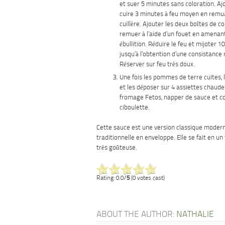
et suer 5 minutes sans coloration. Ajo
cuire 3 minutes à feu moyen en remua
cuillère. Ajouter les deux boîtes de 
remuer à l’aide d’un fouet en amenant
ébullition. Réduire le feu et mijoter 
jusqu’à l’obtention d’une consistance
Réserver sur feu très doux.
Une fois les pommes de terre cuites, l
et les déposer sur 4 assiettes chaud
fromage Fetos, napper de sauce et co
ciboulette.
Cette sauce est une version classique modern
traditionnelle en enveloppe. Elle se fait en u
très goûteuse.
Rating: 0.0/
5
(0 votes cast)
ABOUT THE AUTHOR:
NATHALIE