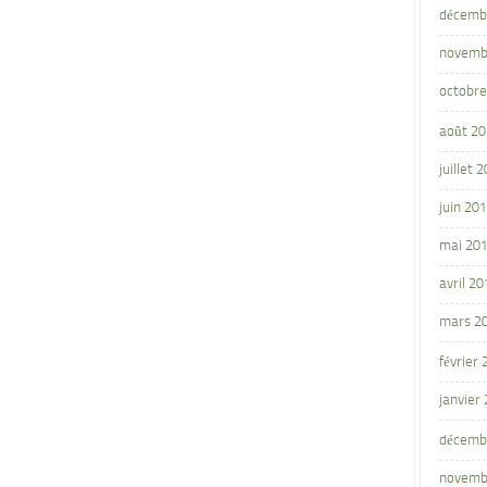
décemb
novemb
octobre
août 2
juillet 
juin 20
mai 20
avril 20
mars 2
février
janvier
décemb
novemb