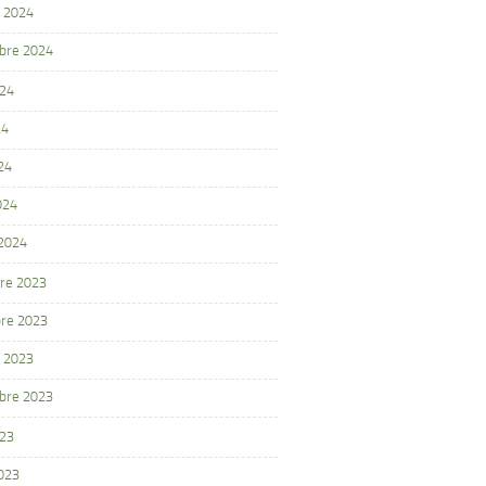
 2024
bre 2024
024
24
24
024
 2024
re 2023
re 2023
 2023
bre 2023
023
2023