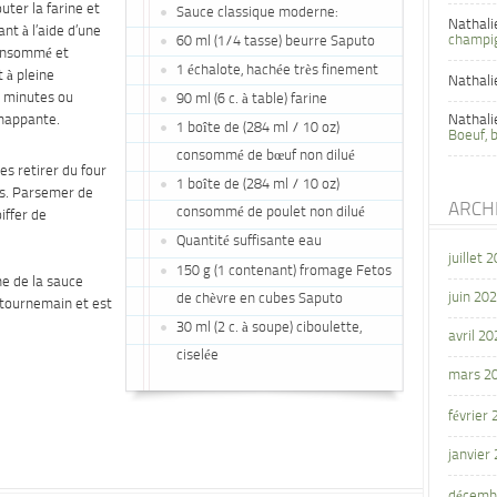
uter la farine et
Sauce classique moderne:
Nathali
nt à l’aide d’une
champi
60 ml (1/4 tasse) beurre Saputo
consommé et
1 échalote, hachée très finement
 à pleine
Nathali
10 minutes ou
90 ml (6 c. à table) farine
 nappante.
Nathali
1 boîte de (284 ml / 10 oz)
Boeuf, 
consommé de bœuf non dilué
es retirer du four
1 boîte de (284 ml / 10 oz)
es. Parsemer de
ARCH
consommé de poulet non dilué
iffer de
Quantité suffisante eau
juillet 
150 g (1 contenant) fromage Fetos
e de la sauce
juin 20
de chèvre en cubes Saputo
n tournemain et est
30 ml (2 c. à soupe) ciboulette,
avril 20
ciselée
mars 2
février
janvier
décemb