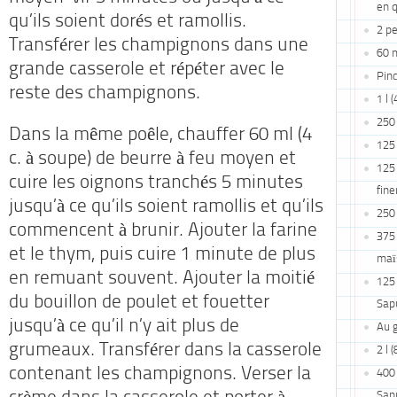
en q
qu’ils soient dorés et ramollis.
2 pe
Transférer les champignons dans une
60 m
grande casserole et répéter avec le
Pin
reste des champignons.
1 l 
250 
Dans la même poêle, chauffer 60 ml (4
125 
c. à soupe) de beurre à feu moyen et
125 
cuire les oignons tranchés 5 minutes
fin
jusqu’à ce qu’ils soient ramollis et qu’ils
250 
commencent à brunir. Ajouter la farine
375
et le thym, puis cuire 1 minute de plus
maï
en remuant souvent. Ajouter la moitié
125
du bouillon de poulet et fouetter
Sapu
jusqu’à ce qu’il n’y ait plus de
Au g
grumeaux. Transférer dans la casserole
2 l 
contenant les champignons. Verser la
400
Sap