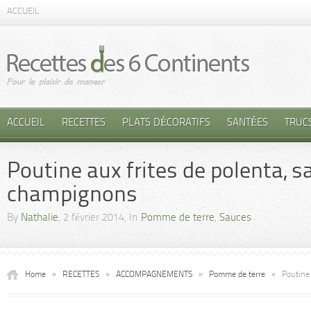
ACCUEIL
ACCUEIL
RECETTES
PLATS DÉCORATIFS
SANTÉES
TRUC
Poutine aux frites de polenta, 
champignons
By
Nathalie
, 2 février 2014, In
Pomme de terre
,
Sauces
Home
»
RECETTES
»
ACCOMPAGNEMENTS
»
Pomme de terre
»
Poutine