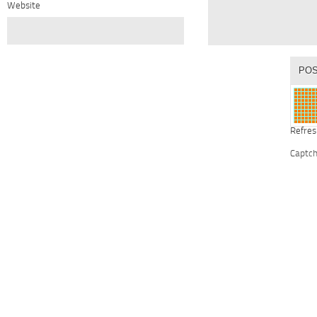
Website
Refres
Captc