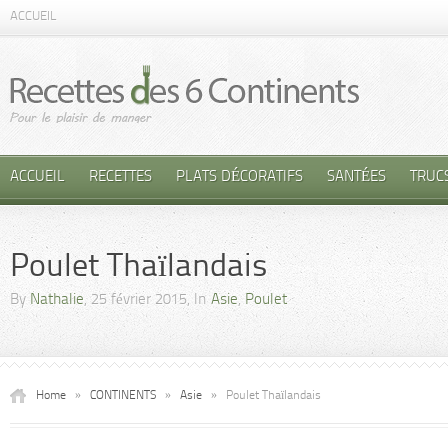
ACCUEIL
ACCUEIL
RECETTES
PLATS DÉCORATIFS
SANTÉES
TRUC
Poulet Thaïlandais
By
Nathalie
, 25 février 2015, In
Asie
,
Poulet
Home
»
CONTINENTS
»
Asie
»
Poulet Thaïlandais