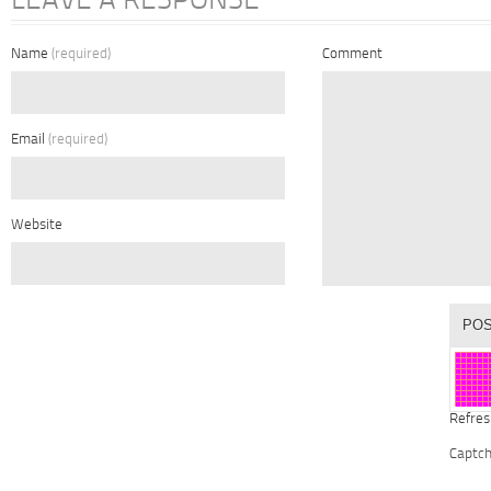
LEAVE A RESPONSE
Name
(required)
Comment
Email
(required)
Website
Refres
Captc