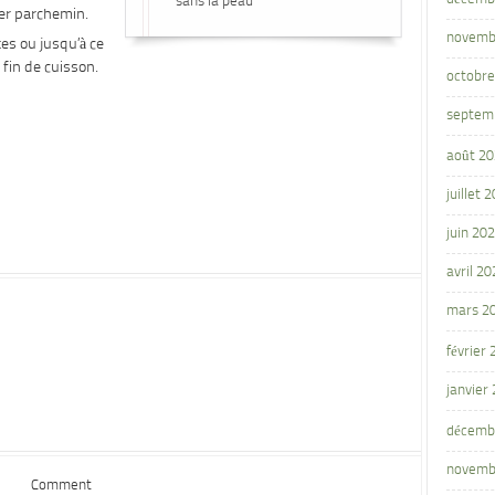
sans la peau
er parchemin.
novemb
tes ou jusqu’à ce
n fin de cuisson.
octobre
septem
août 2
juillet 
juin 20
avril 20
mars 2
février
janvier
décemb
novemb
Comment