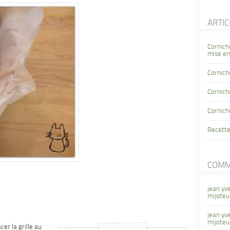
ARTI
Cornich
mise en
Cornich
Cornicho
Cornich
Recette
COMM
jean yv
mijoteu
jean yv
mijoteu
cer la grille au