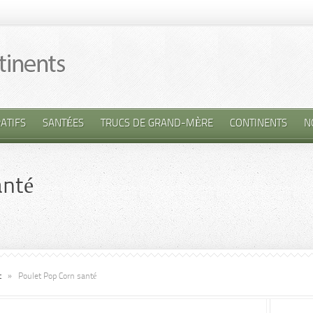
ATIFS
SANTÉES
TRUCS DE GRAND-MÈRE
CONTINENTS
N
anté
t
»
Poulet Pop Corn santé