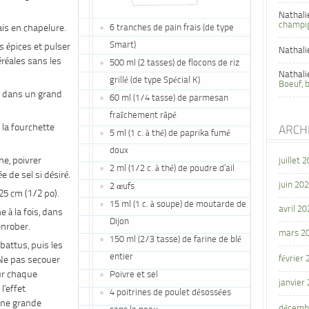
Nathali
champi
rais en chapelure.
6 tranches de pain frais (de type
Smart)
es épices et pulser
Nathali
éréales sans les
500 ml (2 tasses) de flocons de riz
Nathali
grillé (de type Spécial K)
Boeuf, 
e dans un grand
60 ml (1/4 tasse) de parmesan
fraîchement râpé
 la fourchette
ARCH
5 ml (1 c. à thé) de paprika fumé
doux
ne, poivrer
juillet 
2 ml (1/2 c. à thé) de poudre d’ail
 de sel si désiré.
juin 20
2 œufs
25 cm (1/2 po).
15 ml (1 c. à soupe) de moutarde de
avril 20
e à la fois, dans
Dijon
enrober.
mars 2
150 ml (2/3 tasse) de farine de blé
battus, puis les
entier
février
Ne pas secouer
ur chaque
Poivre et sel
janvier
l’effet
4 poitrines de poulet désossées
 une grande
décemb