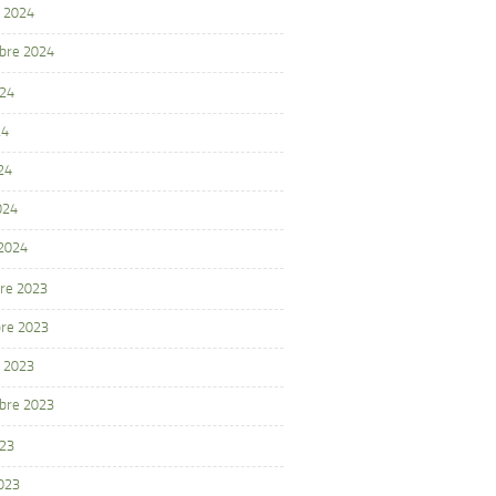
 2024
bre 2024
024
24
24
024
 2024
re 2023
re 2023
 2023
bre 2023
023
2023