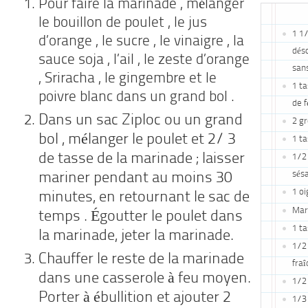
Pour faire la marinade , mélanger
le bouillon de poulet , le jus
1 1/
d’orange , le sucre , le vinaigre , la
dés
sauce soja , l’ail , le zeste d’orange
san
, Sriracha , le gingembre et le
1 ta
poivre blanc dans un grand bol .
de f
Dans un sac Ziploc ou un grand
2 gr
bol , mélanger le poulet et 2/ 3
1 ta
de tasse de la marinade ; laisser
1/2 
sés
mariner pendant au moins 30
1 o
minutes, en retournant le sac de
Mar
temps . Égoutter le poulet dans
1 ta
la marinade, jeter la marinade.
1/2 
Chauffer le reste de la marinade
fra
dans une casserole à feu moyen.
1/2 
Porter à ébullition et ajouter 2
1/3 