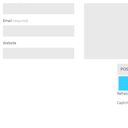
Email
(required)
Website
Refres
Captc