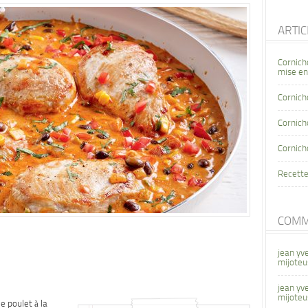
ARTI
Cornich
mise en
Cornich
Cornicho
Cornich
Recette
COMM
jean yv
mijoteu
jean yv
mijoteu
e poulet à la