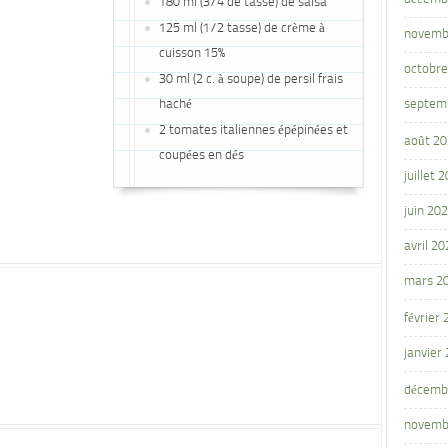
180 ml (3/4 de tasse) de salsa
125 ml (1/2 tasse) de crème à
novemb
cuisson 15%
octobre
30 ml (2 c. à soupe) de persil frais
haché
septem
2 tomates italiennes épépinées et
août 2
coupées en dés
juillet 
juin 20
avril 20
mars 2
février
janvier
décemb
novemb