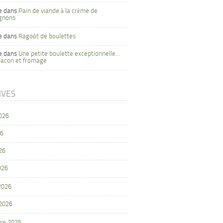
e
dans
Pain de viande à la crème de
gnons
e
dans
Ragoût de boulettes
e
dans
Une petite boulette exceptionnelle…
bacon et fromage
IVES
2026
26
26
026
 2026
 2026
re 2025