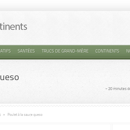
ATIFS
SANTÉES
TRUCS DE GRAND-MÈRE
CONTINENTS
N
queso
~ 20 minutes d
t
»
Poulet à la sauce queso