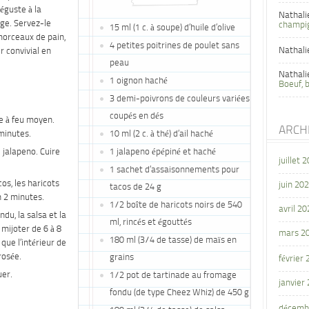
éguste à la
Nathali
ge. Servez-le
champi
15 ml (1 c. à soupe) d’huile d’olive
orceaux de pain,
4 petites poitrines de poulet sans
Nathali
r convivial en
peau
Nathali
1 oignon haché
Boeuf, 
3 demi-poivrons de couleurs variées
coupés en dés
le à feu moyen.
ARCH
 minutes.
10 ml (2 c. à thé) d’ail haché
le jalapeno. Cuire
1 jalapeno épépiné et haché
juillet 
1 sachet d’assaisonnements pour
os, les haricots
juin 20
tacos de 24 g
n 2 minutes.
1/2 boîte de haricots noirs de 540
avril 20
du, la salsa et la
ml, rincés et égouttés
 mijoter de 6 à 8
mars 2
180 ml (3/4 de tasse) de maïs en
que l’intérieur de
rosée.
grains
février
uer.
1/2 pot de tartinade au fromage
janvier
fondu (de type Cheez Whiz) de 450 g
décemb