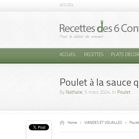
ACCUEIL
ACCUEIL
RECETTES
PLATS DÉCOR
Poulet à la sauce 
By
Nathalie
, 5 mars 2024, In
Poulet
Home
»
VIANDES ET VOLAILLES
»
Poule