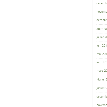
décemb
novemb
octobre
août 2
juillet 
juin 20
mai 20
avril 20
mars 2
février
janvier
décemb
novemb