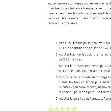
sauce queso est un repas tout-en-un qui se d
manière d’une généreuse trempette au froma
directement dans le poêlon, accompagné de m
de croustilles de maïs ou de riz pour un soupe
famille ou entre amis.
.
Dans une grande poêle, chauffer l’hui
Cuire les poitrines de poulet de 6 à 8
Ajouter l’oignon, les poivrons, l’ail et 
de 2 à 3 minutes.
Ajouter les assaisonnements pour tac
noirs et le maïs. Poursuivre la cuisso
Incorporer la tartinade au fromage fon
crème. Porter à ébullition, puis laisser
minutes à feu doux-moyen, jusqu’à ce 
la chair du poulet ait perdu sa teinte 
Ajouter le persil et les tomates. Rem