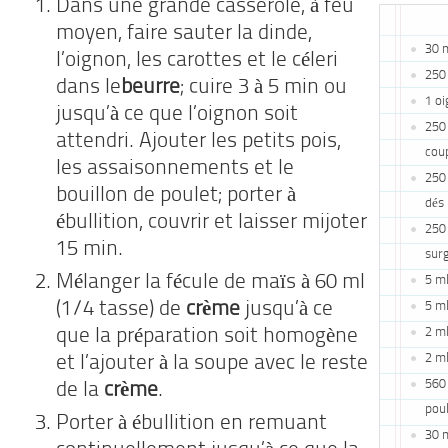
Dans une grande casserole, à feu
moyen, faire sauter la dinde,
30 m
l’oignon, les carottes et le céleri
250 
dans le
beurre
; cuire 3 à 5 min ou
1 o
jusqu’à ce que l’oignon soit
250 
attendri. Ajouter les petits pois,
cou
les assaisonnements et le
250 
bouillon de poulet; porter à
dés
ébullition, couvrir et laisser mijoter
250 
15 min.
sur
Mélanger la fécule de maïs à 60 ml
5 ml
(1/4 tasse) de
crème
jusqu’à ce
5 ml
2 ml
que la préparation soit homogène
2 ml
et l’ajouter à la soupe avec le reste
560 
de la
crème
.
pou
Porter à ébullition en remuant
30 m