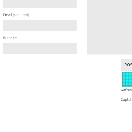
Email
(required)
Website
Refres
Captc