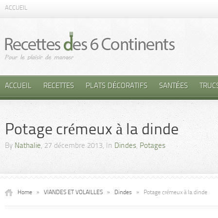
ACCUEIL
ACCUEIL
RECETTES
PLATS DÉCORATIFS
SANTÉES
TRUC
Potage crémeux à la dinde
By
Nathalie
, 27 décembre 2013, In
Dindes
,
Potages
Home
»
VIANDES ET VOLAILLES
»
Dindes
»
Potage crémeux à la dinde