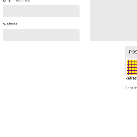
Email
(required)
Website
Refres
Captc