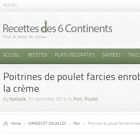
ACCUEIL
ACCUEIL
RECETTES
PLATS DÉCORATIFS
SANTÉES
TRUC
Poitrines de poulet farcies enr
la crème
By
Nathalie
, 31 décembre 2013, In
Porc
,
Poulet
Home
»
VIANDES ET VOLAILLES
»
Porc
»
Poitrines de poulet farcies enro