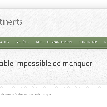
ATIFS
SANTÉES
TRUCS DE GRAND-MÈRE
CONTINENTS
N
érable impossible de manquer
 de soeur à l’érable impossible de manquer