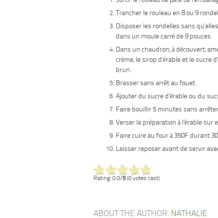
Sortir le rouleau de pâte de l’emballa
Trancher le rouleau en 8 ou 9 rondel
Disposer les rondelles sans qu’elle
dans un moule carré de 9 pouces.
Dans un chaudron, à découvert, amen
crème, le sirop d’érable et le sucre d
brun.
Brasser sans arrêt au fouet.
Ajouter du sucre d’érable ou du sucr
Faire bouillir 5 minutes sans arrêter
Verser la préparation à l’érable sur 
Faire cuire au four à 350F durant 30
Laisser reposer avant de servir avec
Rating: 0.0/
5
(0 votes cast)
ABOUT THE AUTHOR:
NATHALIE