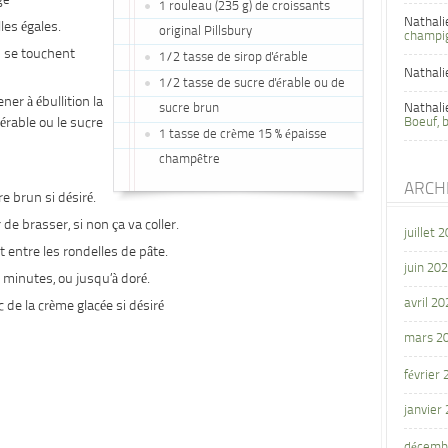
ge
1 rouleau (235 g) de croissants
Nathali
les égales.
original Pillsbury
champi
s se touchent
1/2 tasse de sirop d'érable
Nathali
1/2 tasse de sucre d'érable ou de
er à ébullition la
sucre brun
Nathali
’érable ou le sucre
Boeuf, 
1 tasse de crème 15 % épaisse
champêtre
ARCH
e brun si désiré.
 de brasser, si non ça va coller.
juillet 
et entre les rondelles de pâte.
juin 20
 minutes, ou jusqu’à doré.
avril 20
 de la crème glacée si désiré
mars 2
février
janvier
décemb