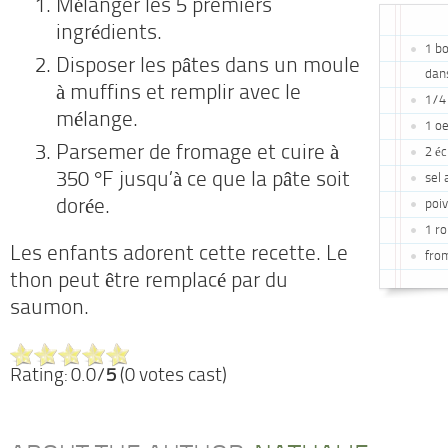
Mélanger les 5 premiers
ingrédients.
1 bo
Disposer les pâtes dans un moule
dans
à muffins et remplir avec le
1/4
mélange.
1 oe
Parsemer de fromage et cuire à
2 é
350 °F jusqu’à ce que la pâte soit
sel 
dorée.
poi
1 ro
Les enfants adorent cette recette. Le
fro
thon peut être remplacé par du
saumon.
Rating: 0.0/
5
(0 votes cast)