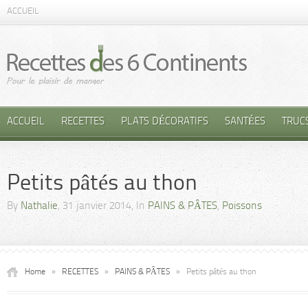
ACCUEIL
ACCUEIL
RECETTES
PLATS DÉCORATIFS
SANTÉES
TRUC
Petits pâtés au thon
By
Nathalie
, 31 janvier 2014, In
PAINS & PÂTES
,
Poissons
Home
»
RECETTES
»
PAINS & PÂTES
»
Petits pâtés au thon