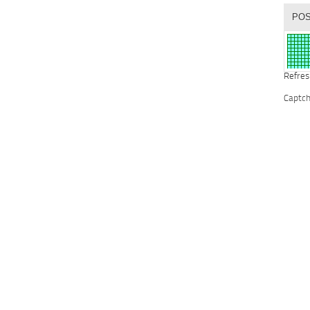
Refres
Captc