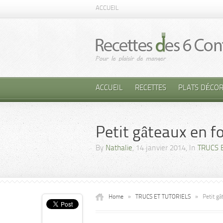
ACCUEIL
ACCUEIL
RECETTES
PLATS DÉCOR
Petit gâteaux en f
By
Nathalie
, 14 janvier 2014, In
TRUCS 
Home
»
TRUCS ET TUTORIELS
»
Petit g