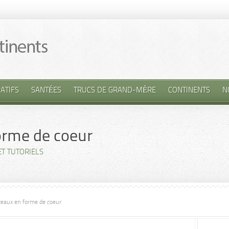
ATIFS
SANTÉES
TRUCS DE GRAND-MÈRE
CONTINENTS
N
orme de coeur
ET TUTORIELS
âteaux en forme de coeur