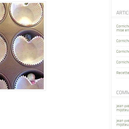
ARTI
Cornich
mise en
Cornich
Cornicho
Cornich
Recette
COMM
jean yv
mijoteu
jean yv
mijoteu