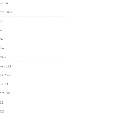
 2024
bre 2024
024
24
24
024
 2024
re 2023
re 2023
 2023
bre 2023
023
2023