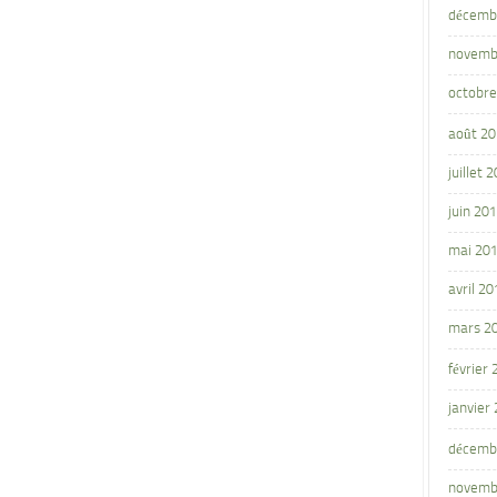
décemb
novemb
octobre
août 2
juillet 
juin 20
mai 20
avril 20
mars 2
février
janvier
décemb
novemb