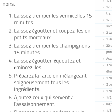
1/3 
noirs.
1/3 
tra
Laissez tremper les vermicelles 15
1/3
minutes.
séch
Laissez égoutter et coupez-les en
2 ta
petits morceaux.
1 ja
Laissez tremper les champignons
20 
15 minutes.
pri
Ass
Laissez égoutter, équeutez et
3 cu
émincez-les.
d'hu
Préparez la farce en mélangeant
1 cu
soigneusement tous les
2 cu
ingrédients.
1 cu
Ajoutez ceux qui servent à
1/2 
l’assaisonnement.
Ingr
1/3