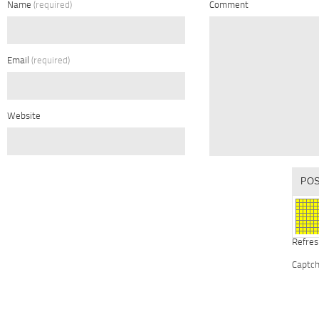
Name
(required)
Comment
Email
(required)
Website
Refres
Captc