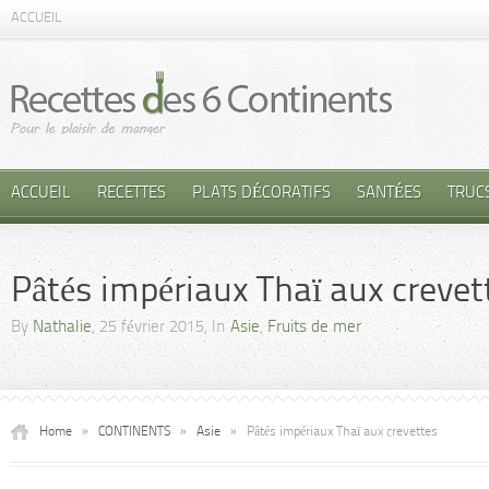
ACCUEIL
ACCUEIL
RECETTES
PLATS DÉCORATIFS
SANTÉES
TRUC
Pâtés impériaux Thaï aux crevet
By
Nathalie
, 25 février 2015, In
Asie
,
Fruits de mer
Home
»
CONTINENTS
»
Asie
»
Pâtés impériaux Thaï aux crevettes