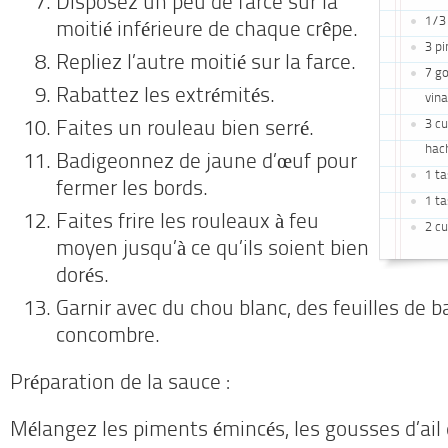
Disposez un peu de farce sur la
1/3 
moitié inférieure de chaque crêpe.
3 p
Repliez l’autre moitié sur la farce.
7 go
Rabattez les extrémités.
vina
3 cu
Faites un rouleau bien serré.
hac
Badigeonnez de jaune d’œuf pour
1 ta
fermer les bords.
1 ta
Faites frire les rouleaux à feu
2 cu
moyen jusqu’à ce qu’ils soient bien
dorés.
Garnir avec du chou blanc, des feuilles de ba
concombre.
Préparation de la sauce :
Mélangez les piments émincés, les gousses d’ail e