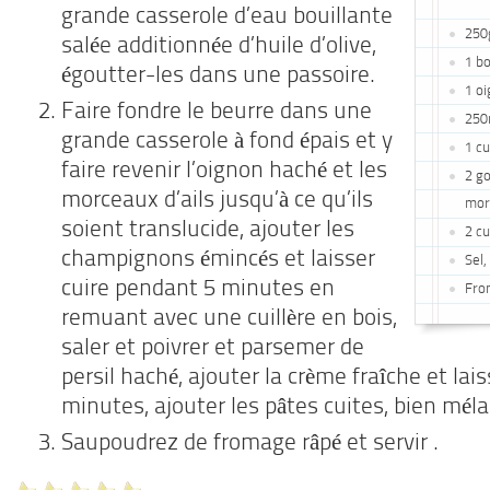
grande casserole d’eau bouillante
250
salée additionnée d’huile d’olive,
1 b
égoutter-les dans une passoire.
1 o
Faire fondre le beurre dans une
250
grande casserole à fond épais et y
1 cu
faire revenir l’oignon haché et les
2 go
morceaux d’ails jusqu’à ce qu’ils
mor
soient translucide, ajouter les
2 cu
champignons émincés et laisser
Sel,
cuire pendant 5 minutes en
Fro
remuant avec une cuillère en bois,
saler et poivrer et parsemer de
persil haché, ajouter la crème fraîche et lai
minutes, ajouter les pâtes cuites, bien mél
Saupoudrez de fromage râpé et servir .