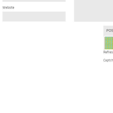
Website
Refres
Captc