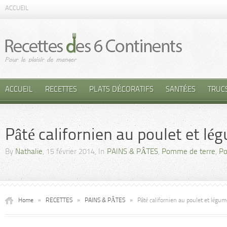
ACCUEIL
ACCUEIL
RECETTES
PLATS DÉCORATIFS
SANTÉES
TRUC
Pâté californien au poulet et l
By
Nathalie
, 15 février 2014, In
PAINS & PÂTES
,
Pomme de terre
,
Po
Home
»
RECETTES
»
PAINS & PÂTES
»
Pâté californien au poulet et légu