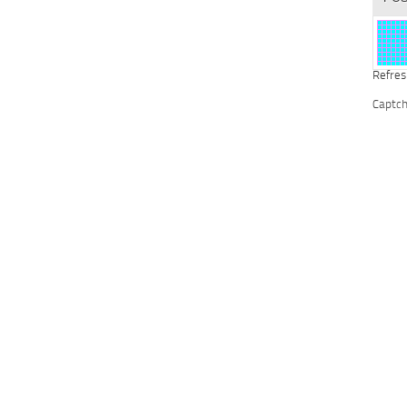
Refres
Captc