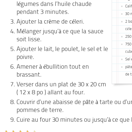
légumes dans l’huile chaude
Cali
pendant 3 minutes.
30 m
Ajouter la crème de céleri.
2 b
cél
Mélanger jusqu’à ce que la sauce
250 
soit lisse.
750 
Ajouter le lait, le poulet, le sel et le
cub
poivre.
Sel 
Amener à ébullition tout en
pât
brassant.
de t
Verser dans un plat de 30 x 20 cm
( 12 x 8 po ) allant au four.
Couvrir d’une abaisse de pâte à tarte ou d’
pommes de terre.
Cuire au four 30 minutes ou jusqu’à ce que 