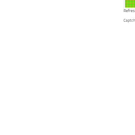
Refres
Captc