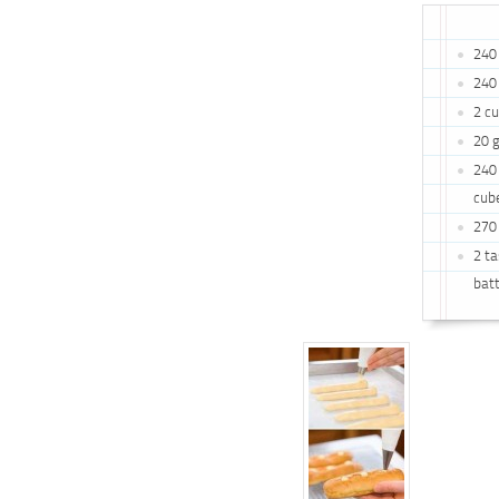
240 
240
2 cu
20 g
240 
cub
270 
2 ta
bat