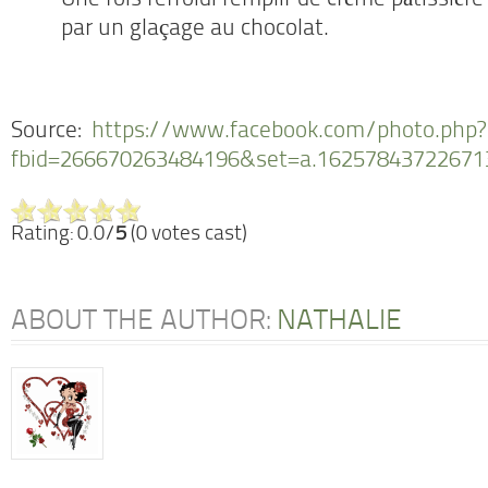
Une fois refroidi remplir de crème pâtissière
par un glaçage au chocolat.
Source:
https://www.facebook.com/photo.php?
fbid=266670263484196&set=a.16257843722671
Rating: 0.0/
5
(0 votes cast)
ABOUT THE AUTHOR:
NATHALIE