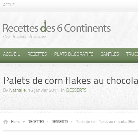
ACCUEIL
ACCUEIL
RECETTES
PLATS DÉCORATIFS
SANTÉES
TRUC
Palets de corn flakes au chocola
By
Nathalie
, 16 janvier 2014, In
DESSERTS
Home
»
RECETTES
»
DESSERTS
»
Palets de corn flakes au chocolat (Bio)