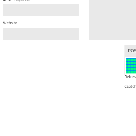
Website
Refres
Captc