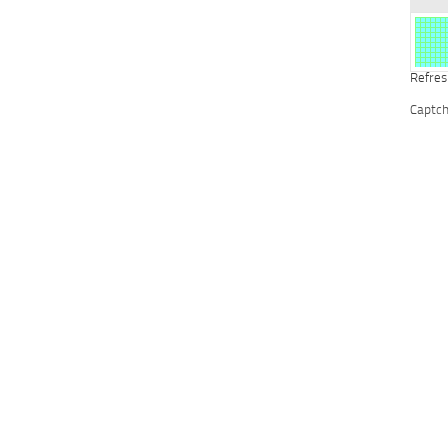
Refres
Captc