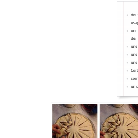
deux
usa
une 
de;
une 
une 
une 
Cert
sem
un o