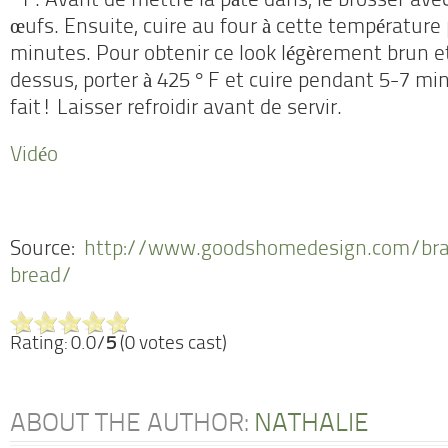
° F.
Avant de mettre la pâte dans, le brosser ave
œufs.
Ensuite, cuire au four à cette températur
minutes.
Pour obtenir ce look légèrement brun et
dessus, porter à 425 ° F et cuire pendant 5-7 mi
fait!
Laisser refroidir avant de servir.
Vidéo
Source:
http://www.goodshomedesign.com/brai
bread/
Rating: 0.0/
5
(0 votes cast)
ABOUT THE AUTHOR:
NATHALIE