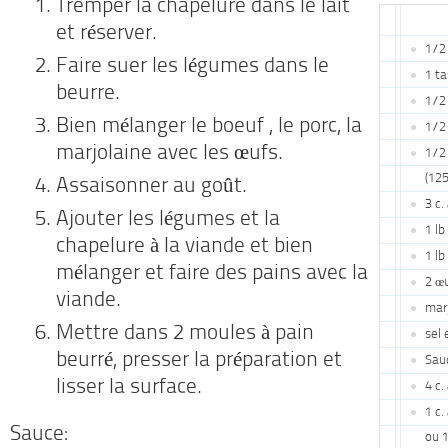
Tremper la chapelure dans le lait
et réserver.
1/2
Faire suer les légumes dans le
1 ta
beurre.
1/2
Bien mélanger le boeuf , le porc, la
1/2 
marjolaine avec les œufs.
1/2
(12
Assaisonner au goût.
3 c.
Ajouter les légumes et la
1 lb
chapelure à la viande et bien
1 lb
mélanger et faire des pains avec la
2 œ
viande.
mar
Mettre dans 2 moules à pain
sel 
beurré, presser la préparation et
Sau
lisser la surface.
4 c.
1 c.
Sauce:
ou 1