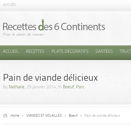
ACCUEIL
ACCUEIL
RECETTES
PLATS DÉCORATIFS
SANTÉES
TRUC
Pain de viande délicieux
By
Nathalie
, 29 janvier 2014, In
Boeuf
,
Porc
Home
»
VIANDES ET VOLAILLES
»
Boeuf
»
Pain de viande délicieux