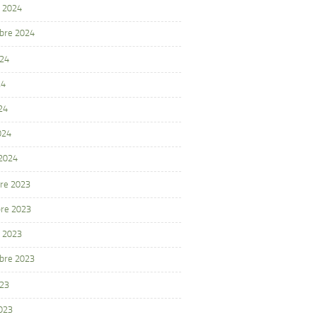
 2024
bre 2024
024
24
24
024
 2024
re 2023
re 2023
 2023
bre 2023
023
2023