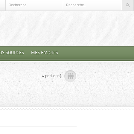
OS SOURCES
MES FAVORIS
4 portion(s)