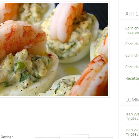
ARTI
Cornich
mise en
Cornich
Cornicho
Cornich
Recette
COMM
jean yv
mijoteu
jean yv
mijoteu
 Retirer