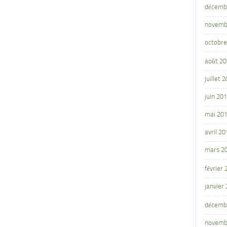
décemb
novemb
octobre
août 2
juillet 
juin 20
mai 20
avril 20
mars 2
février
janvier
décemb
novemb