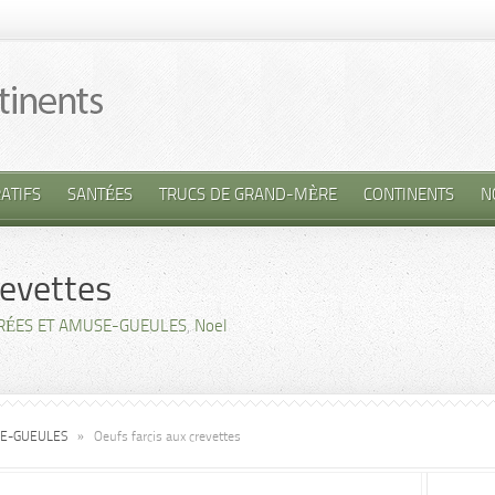
ATIFS
SANTÉES
TRUCS DE GRAND-MÈRE
CONTINENTS
N
revettes
RÉES ET AMUSE-GUEULES
,
Noel
SE-GUEULES
»
Oeufs farcis aux crevettes