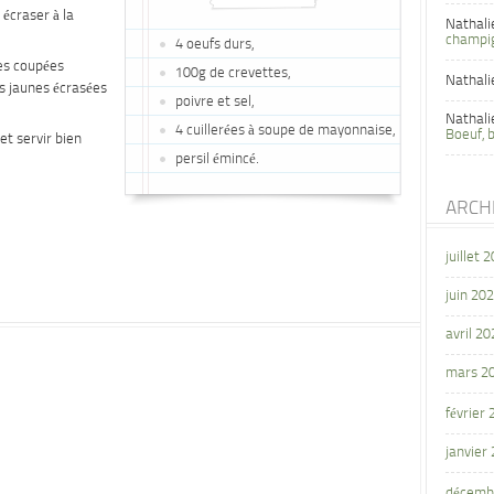
 écraser à la
Nathali
champi
4 oeufs durs,
es coupées
100g de crevettes,
Nathali
es jaunes écrasées
poivre et sel,
Nathali
4 cuillerées à soupe de mayonnaise,
Boeuf, 
et servir bien
persil émincé.
ARCH
juillet 
juin 20
avril 20
mars 2
février
janvier
décemb