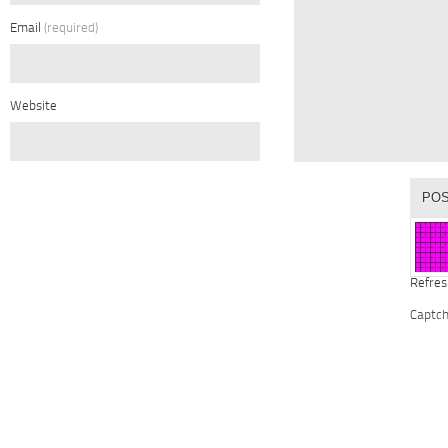
Email
(required)
Website
Refres
Captc