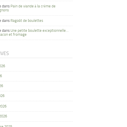
e
dans
Pain de viande à la crème de
gnons
e
dans
Ragoût de boulettes
e
dans
Une petite boulette exceptionnelle…
bacon et fromage
IVES
2026
26
26
026
 2026
 2026
re 2025