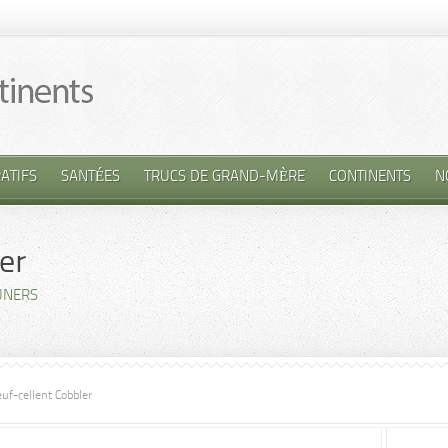
ATIFS
SANTÉES
TRUCS DE GRAND-MÈRE
CONTINENTS
N
er
UNERS
uf-cellent Cobbler