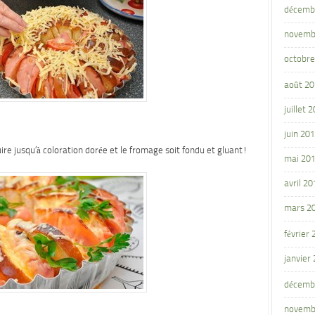
décemb
novemb
octobre
août 2
juillet 
juin 20
ire jusqu’à coloration dorée et le fromage soit fondu et gluant!
mai 20
avril 20
mars 2
février
janvier
décemb
novemb