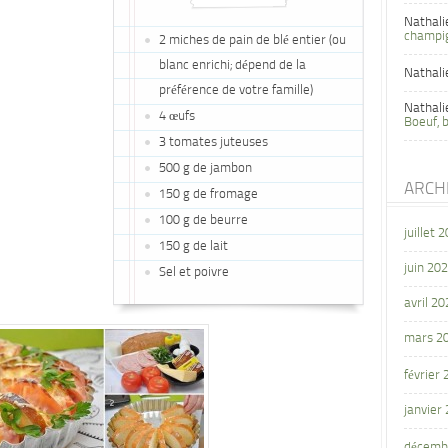
Nathali
champi
2 miches de pain de blé entier (ou
blanc enrichi; dépend de la
Nathali
préférence de votre famille)
Nathali
4 œufs
Boeuf, 
3 tomates juteuses
500 g de jambon
ARCH
150 g de fromage
100 g de beurre
juillet 
150 g de lait
juin 20
Sel et poivre
avril 20
mars 2
février
janvier
décemb