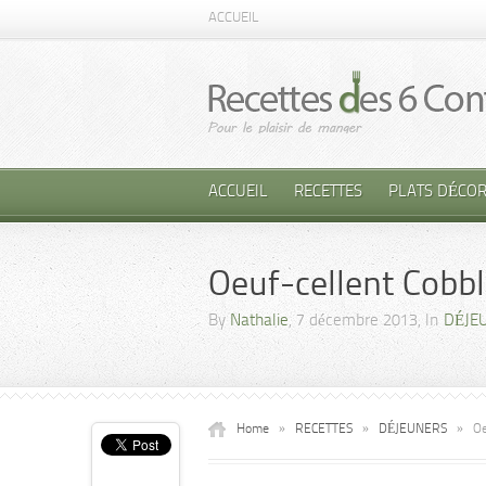
ACCUEIL
ACCUEIL
RECETTES
PLATS DÉCOR
Oeuf-cellent Cobbl
By
Nathalie
, 7 décembre 2013, In
DÉJE
Home
»
RECETTES
»
DÉJEUNERS
»
Oe