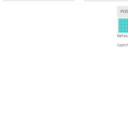
Refres
Captc