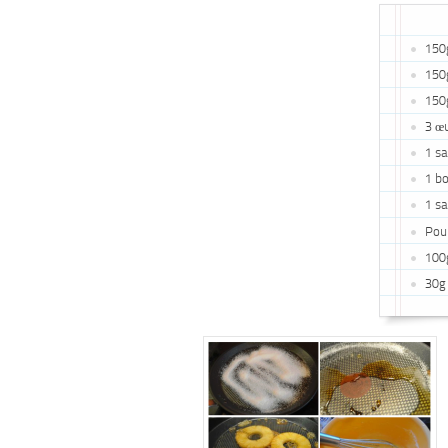
150
150
150
3 œ
1 s
1 b
1 sa
Pour
100
30g