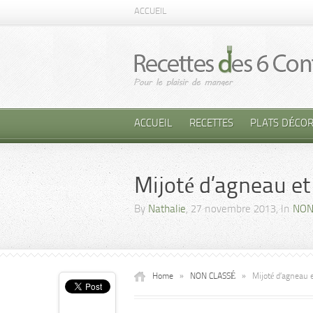
ACCUEIL
ACCUEIL
RECETTES
PLATS DÉCOR
Mijoté d’agneau et
By
Nathalie
, 27 novembre 2013, In
NON
Home
»
NON CLASSÉ
»
Mijoté d’agneau e