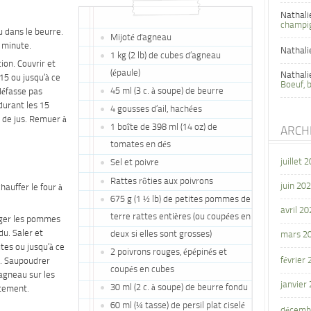
Nathali
champi
u dans le beurre.
Mijoté d'agneau
1 minute.
Nathali
1 kg (2 lb) de cubes d’agneau
ion. Couvrir et
(épaule)
Nathali
 15 ou jusqu’à ce
Boeuf, 
45 ml (3 c. à soupe) de beurre
défasse pas
durant les 15
4 gousses d’ail, hachées
 de jus. Remuer à
1 boîte de 398 ml (14 oz) de
ARCH
tomates en dés
juillet 
Sel et poivre
Rattes rôties aux poivrons
juin 20
chauffer le four à
675 g (1 ½ lb) de petites pommes de
avril 20
terre rattes entières (ou coupées en
nger les pommes
du. Saler et
deux si elles sont grosses)
mars 2
tes ou jusqu’à ce
2 poivrons rouges, épépinés et
février
. Saupoudrer
coupés en cubes
’agneau sur les
janvier
30 ml (2 c. à soupe) de beurre fondu
tement.
60 ml (¼ tasse) de persil plat ciselé
décemb