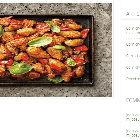
ARTI
Cornich
mise en
Cornich
Cornicho
Cornich
Recette
COMM
jean yv
mijoteu
jean yv
mijoteu