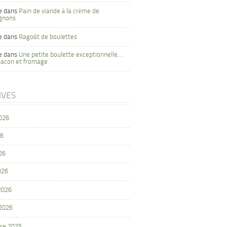
e
dans
Pain de viande à la crème de
gnons
e
dans
Ragoût de boulettes
e
dans
Une petite boulette exceptionnelle…
bacon et fromage
IVES
2026
26
26
026
 2026
 2026
re 2025