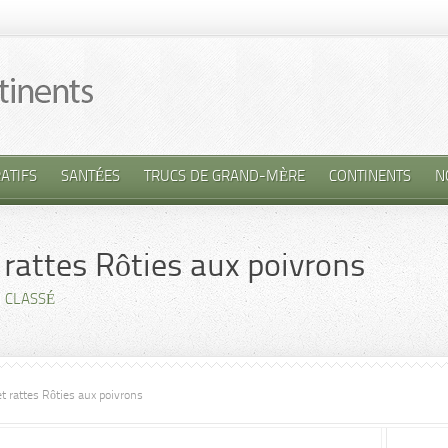
ATIFS
SANTÉES
TRUCS DE GRAND-MÈRE
CONTINENTS
N
 rattes Rôties aux poivrons
 CLASSÉ
t rattes Rôties aux poivrons