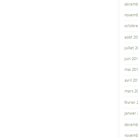
décemb
novemb
octobre
août 2
juillet 
juin 20
mai 20
avril 20
mars 2
février
janvier
décemb
novemb