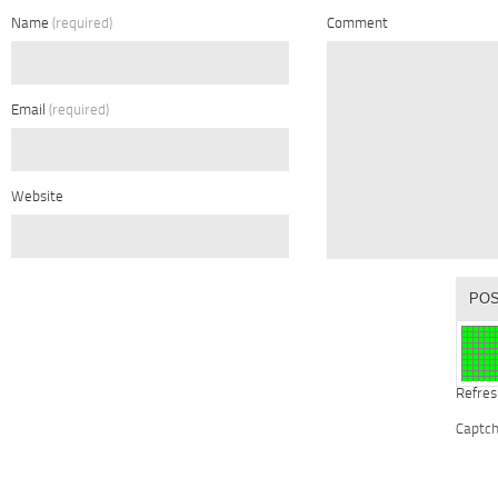
Name
(required)
Comment
Email
(required)
Website
Refres
Captc