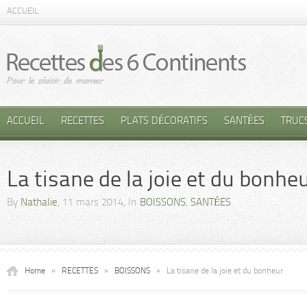
ACCUEIL
ACCUEIL
RECETTES
PLATS DÉCORATIFS
SANTÉES
TRUC
La tisane de la joie et du bonhe
By
Nathalie
, 11 mars 2014, In
BOISSONS
,
SANTÉES
Home
»
RECETTES
»
BOISSONS
»
La tisane de la joie et du bonheur