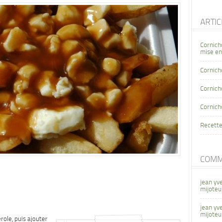
ARTI
Cornich
mise en
Cornich
Cornicho
Cornich
Recette
COMM
jean yv
mijoteu
jean yv
mijoteu
role, puis ajouter