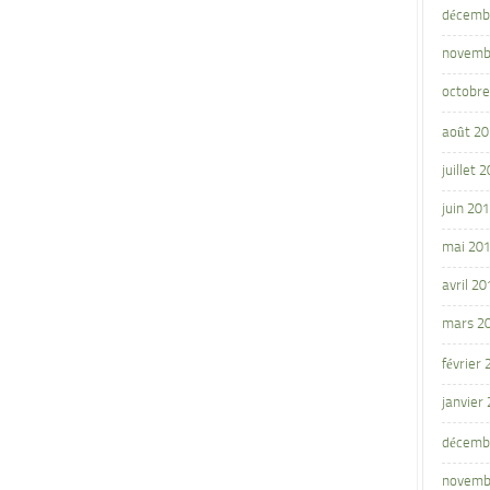
décemb
novemb
octobre
août 2
juillet 
juin 20
mai 20
avril 20
mars 2
février
janvier
décemb
novemb