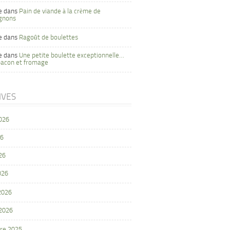
e
dans
Pain de viande à la crème de
gnons
e
dans
Ragoût de boulettes
e
dans
Une petite boulette exceptionnelle…
bacon et fromage
IVES
2026
26
26
026
 2026
 2026
re 2025