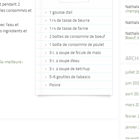
nt pendant 2
Nathali
r les consommés et
champi
1 gousse d'ail
1/4 de tasse de beurre
Nathali
ec l’eau et
1/4 de tasse de farine
es ingrédients et
Nathali
2 boîtes de consommé de boeuf
Boeuf, 
1 boîte de consommé de poulet
3 c. à soupe de fécule de maïs
ARCH
3 c. à soupe d'eau
la-meilleure-
3 c. à soupe de ketchup
juillet 
5-6 gouttes de tabasco
juin 20
Poivre
avril 20
mars 2
février
janvier
décemb