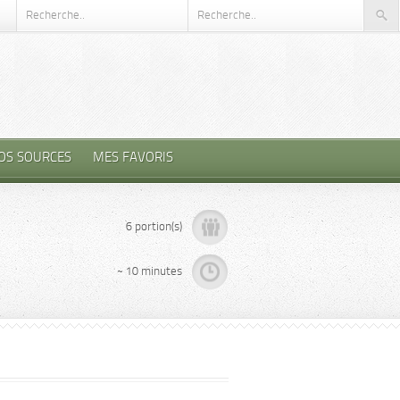
OS SOURCES
MES FAVORIS
6 portion(s)
~ 10 minutes