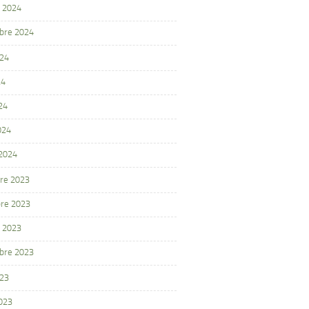
 2024
bre 2024
024
24
24
024
 2024
re 2023
re 2023
 2023
bre 2023
023
2023