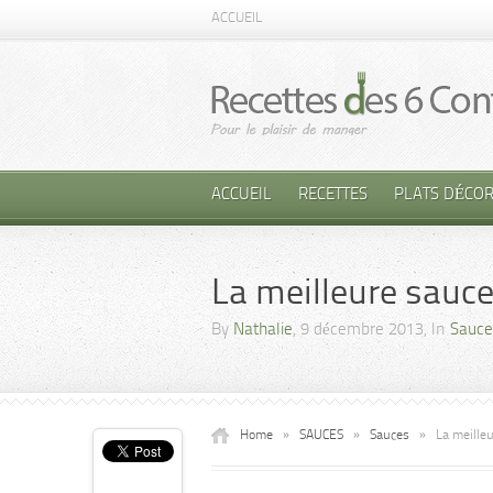
ACCUEIL
ACCUEIL
RECETTES
PLATS DÉCOR
La meilleure sauce
By
Nathalie
, 9 décembre 2013, In
Sauce
Home
»
SAUCES
»
Sauces
»
La meille