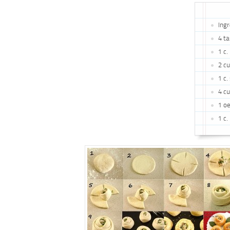
Ingr
4 ta
1 c.
2 cu
1 c.
4 cu
1 oe
1 c.