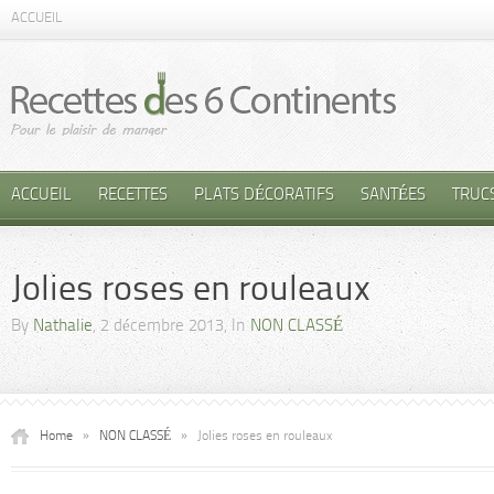
ACCUEIL
ACCUEIL
RECETTES
PLATS DÉCORATIFS
SANTÉES
TRUC
Jolies roses en rouleaux
By
Nathalie
, 2 décembre 2013, In
NON CLASSÉ
Home
»
NON CLASSÉ
»
Jolies roses en rouleaux