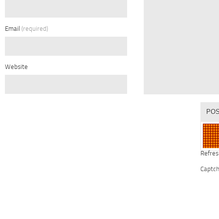
Email
(required)
Website
Refres
Captc