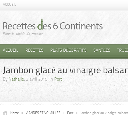
ACCUEIL
ACCUEIL
RECETTES
PLATS DÉCORATIFS
SANTÉES
TRUC
Jambon glacé au vinaigre balsam
By
Nathalie
, 2 avril 2015, In
Porc
Home
»
VIANDES ET VOLAILLES
»
Porc
»
Jambon glacé au vinaigre balsami