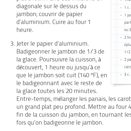
1/4 
diagonale sur le dessus du
1 c.
jambon; couvrir de papier
1 j
d’aluminium. Cuire au four 1
part
heure.
ou 3
2 li
Jeter le papier d’aluminium.
épl
Badigeonner le jambon de 1/3 de
1/2
la glace. Poursuivre la cuisson, à
2 pa
découvert, 1 heure ou jusqu’à ce
car
que le jambon soit cuit (140 °F), en
3 c.
le badigeonnant avec le reste de
la glace toutes les 20 minutes.
Entre-temps, mélanger les panais, les carot
un grand plat peu profond. Mettre au four 
fin de la cuisson du jambon, en tournant l
fois qu’on badigeonne le jambon.